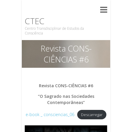
CTEC
Centro Transdisciplinar de Estudos da
Consciência
Revista CONS-
CIÊNCIAS #6
Revista CONS-CIÊNCIAS #6
“O Sagrado nas Sociedades
Contemporâneas”
e-book _ consciencias_06
Descarregar